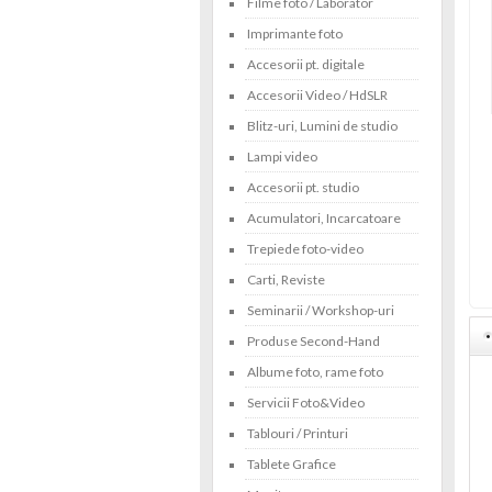
Filme foto / Laborator
Imprimante foto
Accesorii pt. digitale
Accesorii Video / HdSLR
Blitz-uri, Lumini de studio
Lampi video
Accesorii pt. studio
Acumulatori, Incarcatoare
Trepiede foto-video
Carti, Reviste
Seminarii / Workshop-uri
Produse Second-Hand
Albume foto, rame foto
Servicii Foto&Video
Tablouri / Printuri
Tablete Grafice