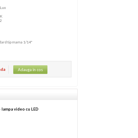
 Lux
 K
92
ndard tip mama 1/14"
nda
Adauga in cos
- lampa video cu LED