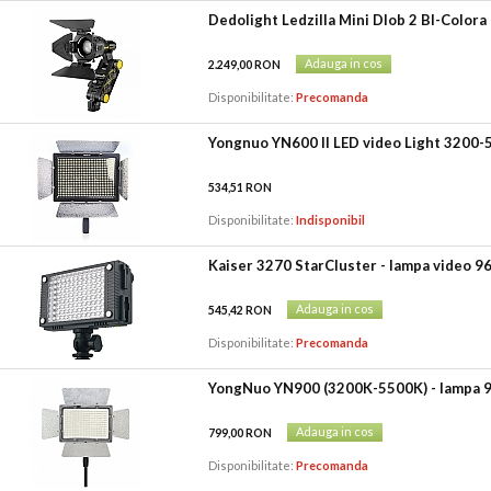
Dedolight Ledzilla Mini Dlob 2 BI-Colora 
Adauga in cos
2.249,00 RON
Disponibilitate:
Precomanda
Yongnuo YN600 II LED video Light 3200-5
534,51 RON
Disponibilitate:
Indisponibil
Kaiser 3270 StarCluster - lampa video 96
Adauga in cos
545,42 RON
Disponibilitate:
Precomanda
YongNuo YN900 (3200K-5500K) - lampa 90
Adauga in cos
799,00 RON
Disponibilitate:
Precomanda