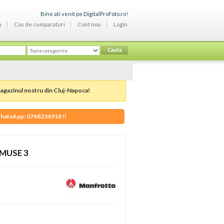
Bine ati venit pe DigitalProFoto.ro!
u
Cos de cumparaturi
Cont nou
Login
Cauta
gazinul nostru din Cluj-Napoca!
 WhatsApp: 0748234918 !!
IMUSE 3