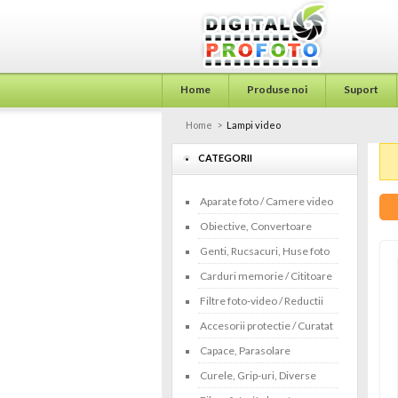
Home
Produse noi
Suport
Home
>
Lampi video
CATEGORII
Aparate foto / Camere video
Obiective, Convertoare
Genti, Rucsacuri, Huse foto
Carduri memorie / Cititoare
Filtre foto-video / Reductii
Accesorii protectie / Curatat
Capace, Parasolare
Curele, Grip-uri, Diverse