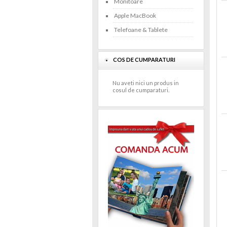
Monitoare
Apple MacBook
Telefoane & Tablete
COS DE CUMPARATURI
Nu aveti nici un produs in
cosul de cumparaturi.
>