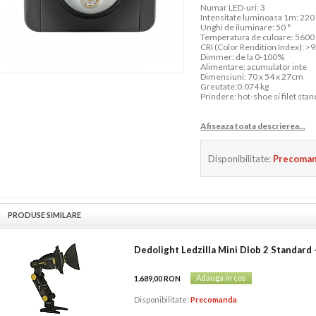
Numar LED-uri: 3
Intensitate luminoasa 1m: 220
Unghi de iluminare: 50 °
Temperatura de culoare: 5600
CRI (Color Rendition Index): >
Dimmer: de la 0-100%
Alimentare: acumulator inte
Dimensiuni: 70 x 54 x 27cm
Greutate:0.074 kg
Prindere: hot-shoe si filet sta
Afiseaza toata descrierea...
Disponibilitate:
Precoma
PRODUSE SIMILARE
Dedolight Ledzilla Mini Dlob 2 Standard 
Adauga in cos
1.689,00 RON
Disponibilitate:
Precomanda