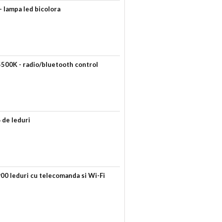
- lampa led bicolora
500K - radio/bluetooth control
 de leduri
0 leduri cu telecomanda si Wi-Fi