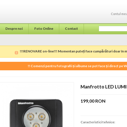
Contul me
Despre noi
Foto Online
Contact
!!!RENOVARE on-line!!! Momentan puteți face cumpărături doar în ma
!! Comenzi pentru fotografii și albume se pot face și direct pe
Manfrotto LED LUM
199,00 RON
Caracteristici tehnice: