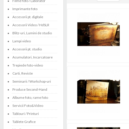
Filme foto / Laborator
Imprimante foto
Accesorii pt. digitale
Accesorii Video / HdSLR
Blitz-uri, Lumini de studio
Lampi video
Accesorii pt. studio
Acumulatori, Incarcatoare
Trepiede foto-video
Carti, Reviste
Seminarii / Workshop-uri
Produse Second-Hand
Albume foto, rame foto
Servicii Foto&Video
Tablouri / Printuri
Tablete Grafice