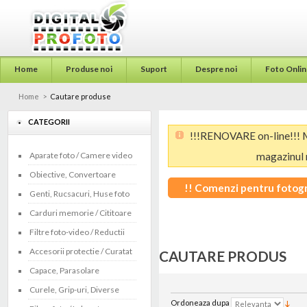
Home
Produse noi
Suport
Despre noi
Foto Onlin
Home
>
Cautare produse
CATEGORII
!!!RENOVARE on-line!!! M
Aparate foto / Camere video
magazinul 
Obiective, Convertoare
!! Comenzi pentru fotogra
Genti, Rucsacuri, Huse foto
WhatsA
Carduri memorie / Cititoare
Filtre foto-video / Reductii
Accesorii protectie / Curatat
CAUTARE PRODUS
Capace, Parasolare
Curele, Grip-uri, Diverse
Ordoneaza dupa