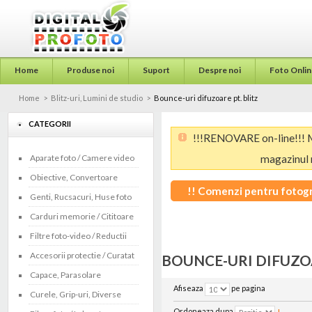
Home
Produse noi
Suport
Despre noi
Foto Onlin
Home
>
Blitz-uri, Lumini de studio
>
Bounce-uri difuzoare pt. blitz
CATEGORII
!!!RENOVARE on-line!!! M
Aparate foto / Camere video
magazinul 
Obiective, Convertoare
!! Comenzi pentru fotogra
Genti, Rucsacuri, Huse foto
WhatsA
Carduri memorie / Cititoare
Filtre foto-video / Reductii
Accesorii protectie / Curatat
BOUNCE-URI DIFUZOA
Capace, Parasolare
Afiseaza
pe pagina
Curele, Grip-uri, Diverse
Ordoneaza dupa