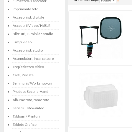
Filme foto / Laborator
Imprimante foto
Accesorii pt. digitale
Accesorii Video / HdSLR
Blitz-uri, Lumini de studio
Lampi video
Accesorii pt. studio
Acumulatori, Incarcatoare
Trepiede foto-video
Carti, Reviste
Seminarii / Workshop-uri
Produse Second-Hand
Albume foto, rame foto
Servicii Foto&Video
Tablouri / Printuri
Tablete Grafice