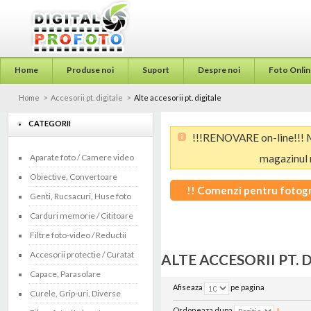
Home
Produse noi
Suport
Despre noi
Foto Onlin
Home
>
Accesorii pt. digitale
>
Alte accesorii pt. digitale
CATEGORII
!!!RENOVARE on-line!!! M
Aparate foto / Camere video
magazinul 
Obiective, Convertoare
!! Comenzi pentru fotogra
Genti, Rucsacuri, Huse foto
WhatsA
Carduri memorie / Cititoare
Filtre foto-video / Reductii
Accesorii protectie / Curatat
ALTE ACCESORII PT. 
Capace, Parasolare
Afiseaza
pe pagina
Curele, Grip-uri, Diverse
Ordoneaza dupa