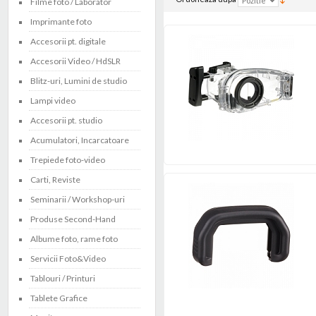
Filme foto / Laborator
Imprimante foto
Accesorii pt. digitale
Accesorii Video / HdSLR
Blitz-uri, Lumini de studio
Lampi video
Accesorii pt. studio
Acumulatori, Incarcatoare
Trepiede foto-video
Carti, Reviste
Seminarii / Workshop-uri
Produse Second-Hand
Albume foto, rame foto
Servicii Foto&Video
Tablouri / Printuri
Tablete Grafice